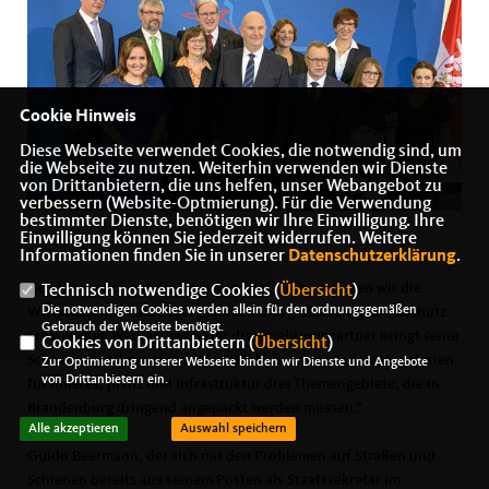
Cookie Hinweis
Diese Webseite verwendet Cookies, die notwendig sind, um
die Webseite zu nutzen. Weiterhin verwenden wir Dienste
von Drittanbietern, die uns helfen, unser Webangebot zu
verbessern (Website-Optmierung). Für die Verwendung
bestimmter Dienste, benötigen wir Ihre Einwilligung. Ihre
Einwilligung können Sie jederzeit widerrufen. Weitere
Informationen finden Sie in unserer
Datenschutzerklärung
.
Ich freue mich auf die nächsten fünf Jahre, in denen wir die
Technisch notwendige Cookies (
Übersicht
)
Die notwendigen Cookies werden allein für den ordnungsgemäßen
Wirtschaft in Brandenburg stärken und gleichzeitig Klimaschutz
Gebrauch der Webseite benötigt.
ermöglichen werden. Jeder der drei Koalitionspartner bringt seine
Cookies von Drittanbietern (
Übersicht
)
Schwerpunktthemen mit. Als CDU haben wir mit den Ministerien
Zur Optimierung unserer Webseite binden wir Dienste und Angebote
von Drittanbietern ein.
für Inneres, Justiz und Infrastruktur drei Themengebiete, die in
Brandenburg dringend angepackt werden müssen.“
Alle akzeptieren
Auswahl speichern
Guido Beermann, der sich mit den Problemen auf Straßen und
Schienen bereits aus seinem Posten als Staatssekretär im